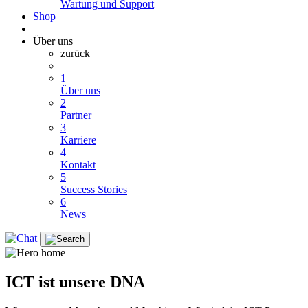
Wartung und Support
Shop
Über uns
zurück
1
Über uns
2
Partner
3
Karriere
4
Kontakt
5
Success Stories
6
News
ICT ist unsere DNA