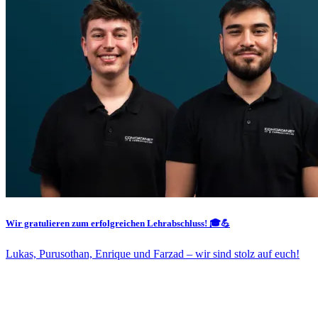
Wir gratulieren zum erfolgreichen Lehrabschluss! 🎓💪
Lukas, Purusothan, Enrique und Farzad – wir sind stolz auf euch!