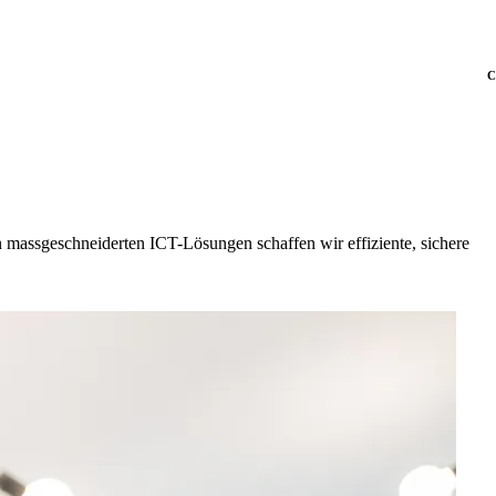
C
en massgeschneiderten ICT-Lösungen schaffen wir effiziente, sichere